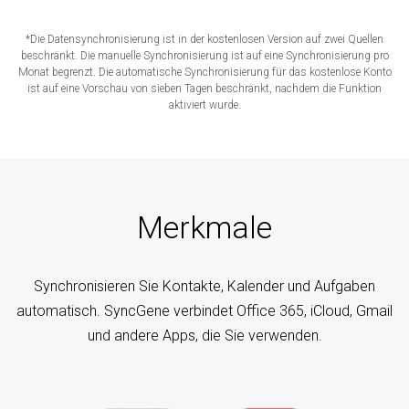
*Die Datensynchronisierung ist in der kostenlosen Version auf zwei Quellen
beschränkt. Die manuelle Synchronisierung ist auf eine Synchronisierung pro
Monat begrenzt. Die automatische Synchronisierung für das kostenlose Konto
ist auf eine Vorschau von sieben Tagen beschränkt, nachdem die Funktion
aktiviert wurde.
Merkmale
Synchronisieren Sie Kontakte, Kalender und Aufgaben
automatisch. SyncGene verbindet Office 365, iCloud, Gmail
und andere Apps, die Sie verwenden.