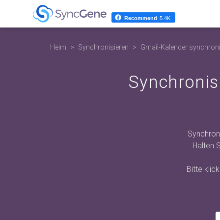
Recommend
5.4K
Heim
Synchronisieren
Gmail-Kalender synchroni
Synchronis
Synchroni
Halten 
Bitte kli