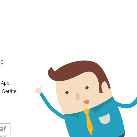
ng
-App.
 Geräte,