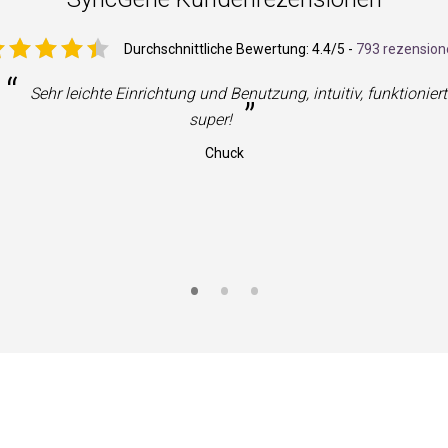
Durchschnittliche Bewertung:
4.4
/5 -
793 rezension
“
”
Großartiger Support. Großartiger Service!
Joseph