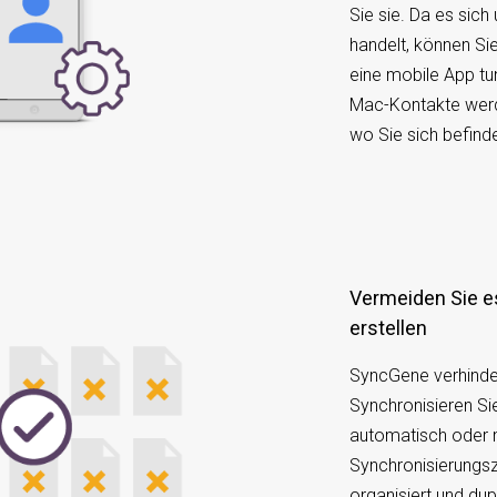
Sie sie. Da es sich
handelt, können Si
eine mobile App tu
Mac-Kontakte werd
wo Sie sich befind
Vermeiden Sie es, doppelte Kontakte zu
erstellen
SyncGene verhinder
Synchronisieren S
automatisch oder m
Synchronisierungsze
organisiert und dup