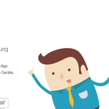
sung
-App.
 Geräte,