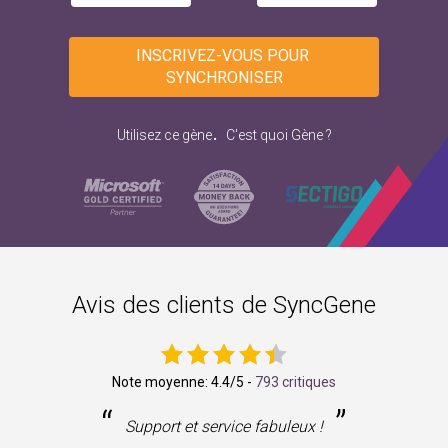
INSCRIVEZ-VOUS POUR 
SYNCHRONISER
.
Utilisez ce gène
C'est quoi Gène ?
Avis des clients de SyncGene
Note moyenne:
4.4
/5 -
793 critiques
“
”
ne
Support et service fabuleux !