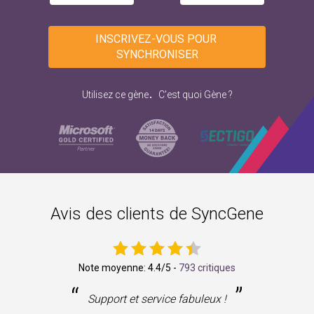
INSCRIVEZ-VOUS POUR 
SYNCHRONISER
.
Utilisez ce gène
C'est quoi Gène ?
Avis des clients de SyncGene
Note moyenne:
4.4
/5 -
793 critiques
“
”
ne
Support et service fabuleux !