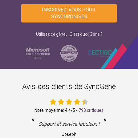
INSCRIVEZ-VOUS POUR 
SYNCHRONISER
.
Utilisez ce gène
C'est quoi Gène ?
Avis des clients de SyncGene
Note moyenne:
4.4
/5 -
793 critiques
“
”
ne
Support et service fabuleux !
Joseph