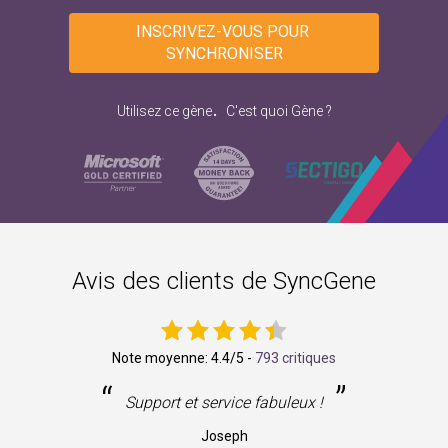
INSCRIVEZ-VOUS POUR 
SYNCHRONISER
.
Utilisez ce gène
C'est quoi Gène ?
Avis des clients de SyncGene
Note moyenne:
4.4
/5 -
793 critiques
“
”
ne
Support et service fabuleux !
Joseph