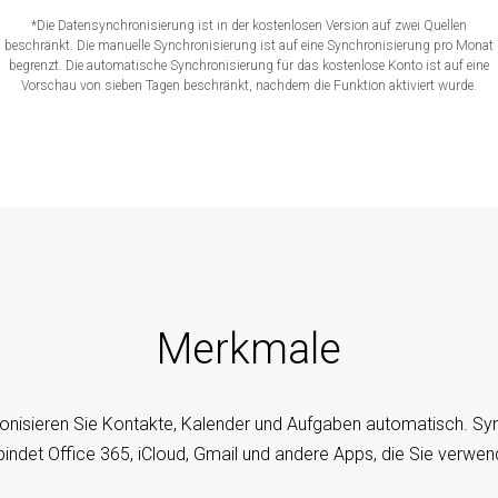
*Die Datensynchronisierung ist in der kostenlosen Version auf zwei Quellen
beschränkt. Die manuelle Synchronisierung ist auf eine Synchronisierung pro Monat
begrenzt. Die automatische Synchronisierung für das kostenlose Konto ist auf eine
Vorschau von sieben Tagen beschränkt, nachdem die Funktion aktiviert wurde.
Merkmale
onisieren Sie Kontakte, Kalender und Aufgaben automatisch. S
bindet Office 365, iCloud, Gmail und andere Apps, die Sie verwen