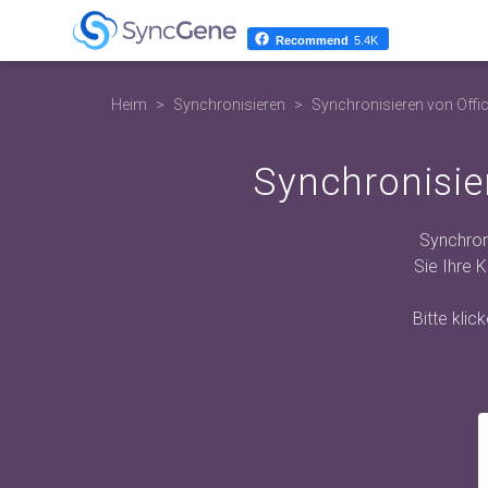
Recommend
5.4K
Heim
Synchronisieren
Synchronisieren von Offi
Synchronisie
Synchron
Sie Ihre 
Bitte kli