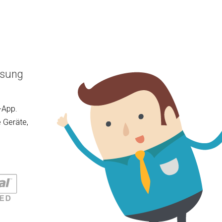
ösung
-App.
 Geräte,