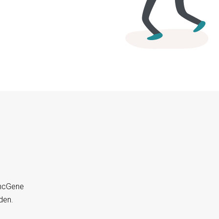
yncGene
den.