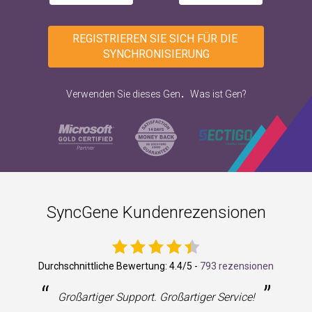
REGISTRIEREN SIE SICH FÜR DIE 
SYNCHRONISIERUNG
.
Verwenden Sie dieses Gen
Was ist Gen?
SyncGene Kundenrezensionen
Durchschnittliche Bewertung:
4.4
/5 -
793 rezensionen
“
”
Großartiger Support. Großartiger Service!