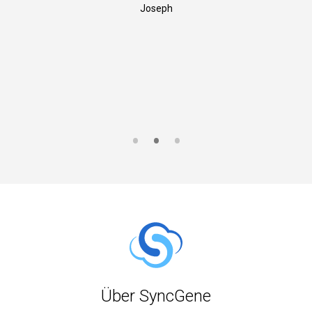
Joseph
S
Über SyncGene