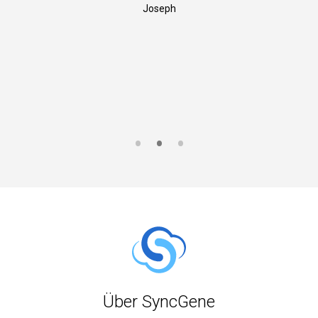
Joseph
S
Über SyncGene