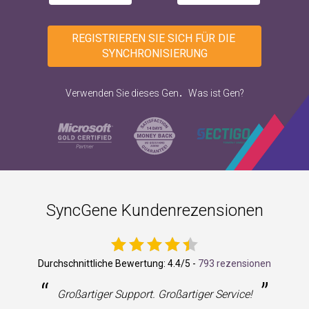
REGISTRIEREN SIE SICH FÜR DIE 
SYNCHRONISIERUNG
.
Verwenden Sie dieses Gen
Was ist Gen?
SyncGene Kundenrezensionen
Durchschnittliche Bewertung:
4.4
/5 -
793 rezensionen
“
”
Großartiger Support. Großartiger Service!