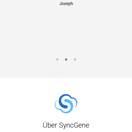
Joseph
S
Über SyncGene