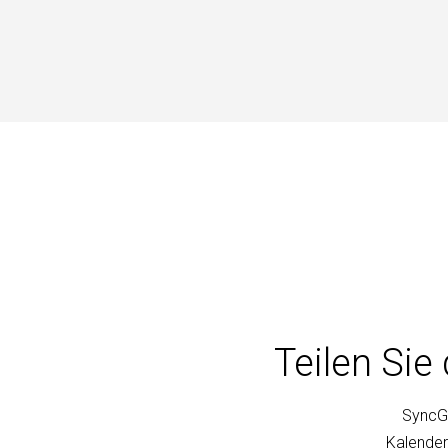
Teilen Si
SyncGe
Kalender