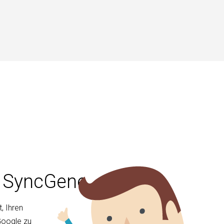
t SyncGene
, Ihren
Google zu