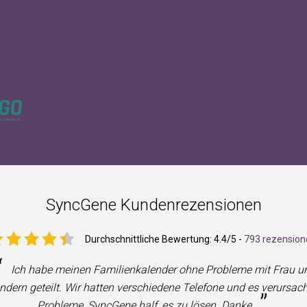
SyncGene Kundenrezensionen
Durchschnittliche Bewertung:
4.4
/5 -
793 rezension
“
Ich habe meinen Familienkalender ohne Probleme mit Frau u
ndern geteilt. Wir hatten verschiedene Telefone und es verursac
”
Probleme, SyncGene half, es zu lösen. Danke