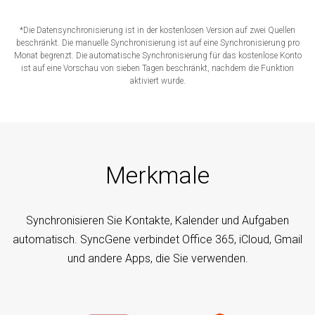
*Die Datensynchronisierung ist in der kostenlosen Version auf zwei Quellen
beschränkt. Die manuelle Synchronisierung ist auf eine Synchronisierung pro
Monat begrenzt. Die automatische Synchronisierung für das kostenlose Konto
ist auf eine Vorschau von sieben Tagen beschränkt, nachdem die Funktion
aktiviert wurde.
Merkmale
Synchronisieren Sie Kontakte, Kalender und Aufgaben
automatisch. SyncGene verbindet Office 365, iCloud, Gmail
und andere Apps, die Sie verwenden.