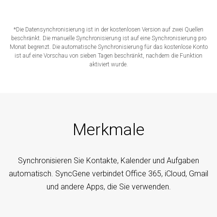
*Die Datensynchronisierung ist in der kostenlosen Version auf zwei Quellen
beschränkt. Die manuelle Synchronisierung ist auf eine Synchronisierung pro
Monat begrenzt. Die automatische Synchronisierung für das kostenlose Konto
ist auf eine Vorschau von sieben Tagen beschränkt, nachdem die Funktion
aktiviert wurde.
Merkmale
Synchronisieren Sie Kontakte, Kalender und Aufgaben
automatisch. SyncGene verbindet Office 365, iCloud, Gmail
und andere Apps, die Sie verwenden.