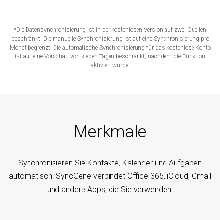
*Die Datensynchronisierung ist in der kostenlosen Version auf zwei Quellen
beschränkt. Die manuelle Synchronisierung ist auf eine Synchronisierung pro
Monat begrenzt. Die automatische Synchronisierung für das kostenlose Konto
ist auf eine Vorschau von sieben Tagen beschränkt, nachdem die Funktion
aktiviert wurde.
Merkmale
Synchronisieren Sie Kontakte, Kalender und Aufgaben
automatisch. SyncGene verbindet Office 365, iCloud, Gmail
und andere Apps, die Sie verwenden.