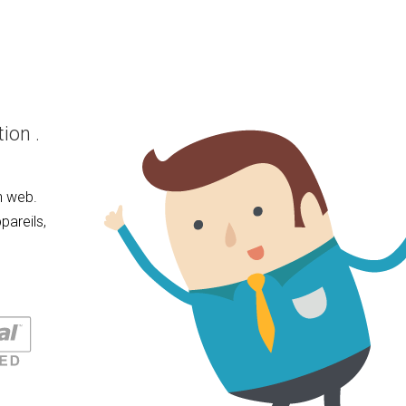
ion .
n web.
pareils,