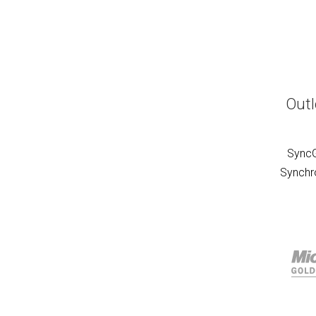
Outl
SyncG
Synchro