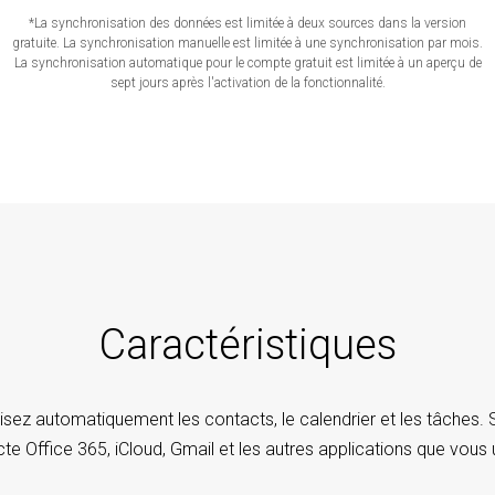
*La synchronisation des données est limitée à deux sources dans la version
gratuite. La synchronisation manuelle est limitée à une synchronisation par mois.
La synchronisation automatique pour le compte gratuit est limitée à un aperçu de
sept jours après l'activation de la fonctionnalité.
Caractéristiques
sez automatiquement les contacts, le calendrier et les tâches
e Office 365, iCloud, Gmail et les autres applications que vous u