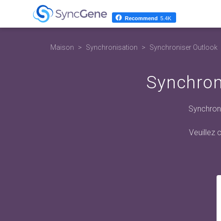
Recommend
5.4K
Maison
Synchronisation
Synchroniser Outlook
Synchron
Synchroni
Veuillez 