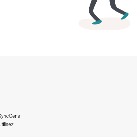
. SyncGene
tilisez.