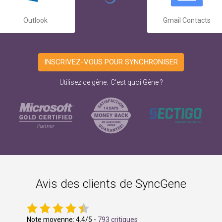
Outlook
Gmail Contacts
INSCRIVEZ-VOUS POUR SYNCHRONISER
.
Utilisez ce gène
C'est quoi Gène ?
Avis des clients de SyncGene
Note moyenne:
4.4
/5 -
793 critiques