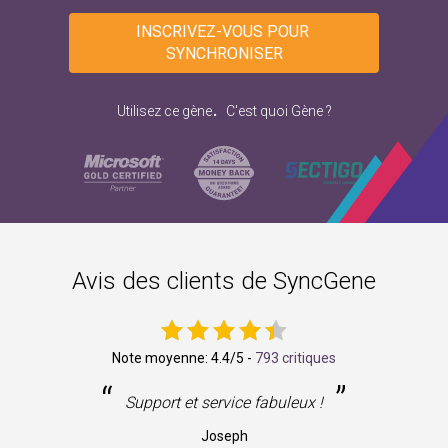
INSCRIVEZ-VOUS POUR 
SYNCHRONISER
.
Utilisez ce gène
C'est quoi Gène ?
Avis des clients de SyncGene
Note moyenne:
4.4
/5 -
793 critiques
“
”
ne
Support et service fabuleux !
Joseph