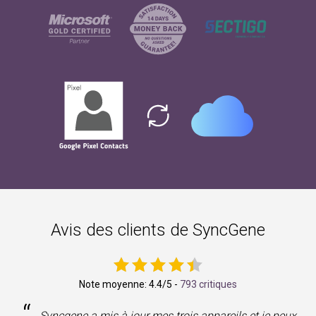
Avis des clients de SyncGene
Note moyenne:
4.4
/5 -
793 critiques
“
Syncgene a mis à jour mes trois appareils et je peux