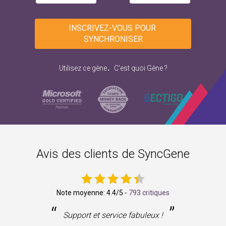
INSCRIVEZ-VOUS POUR 
SYNCHRONISER
.
Utilisez ce gène
C'est quoi Gène ?
Avis des clients de SyncGene
Note moyenne:
4.4
/5 -
793 critiques
“
”
ne
Support et service fabuleux !