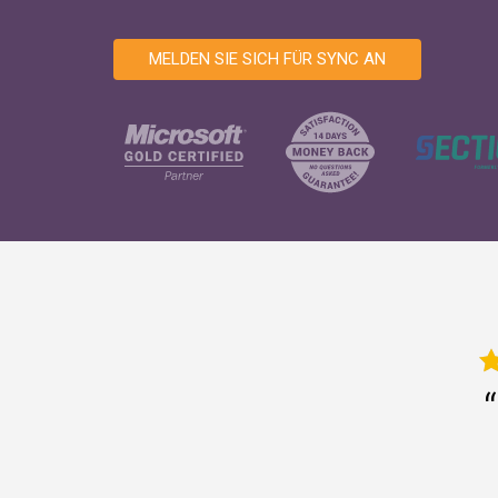
MELDEN SIE SICH FÜR SYNC AN
“