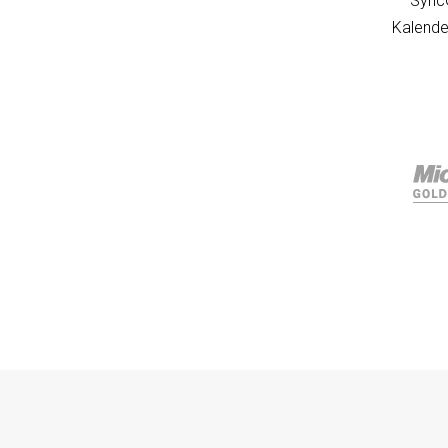
SyncG
Kalende