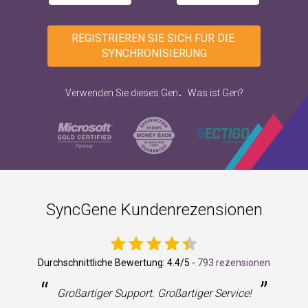
REGISTRIEREN SIE SICH FÜR DIE 
SYNCHRONISIERUNG
.
Verwenden Sie dieses Gen
Was ist Gen?
SyncGene Kundenrezensionen
Durchschnittliche Bewertung:
4.4
/5 -
793 rezensionen
“
”
Großartiger Support. Großartiger Service!