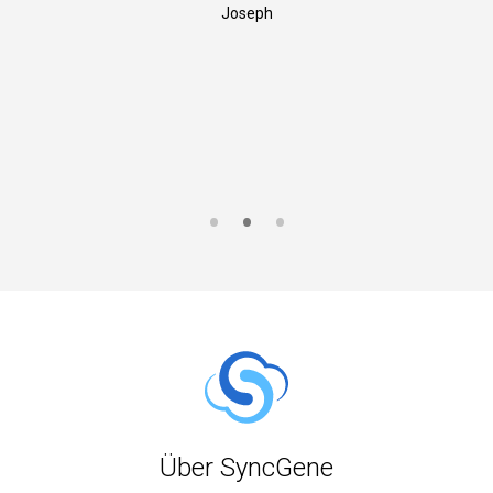
Joseph
S
Über SyncGene